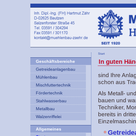
Start
In guten Hä
Geschäftsbereiche
Getreideanlagenbau
sind Ihre Anl
Mühlenbau
schon aus Trad
Mischfuttertechnik
Als Metall- un
Fördertechnik
bauen und war
Stahlwasserbau
Techniker, Mo
Metallbau
bereits in drit
Walzenriffelei
Einzelmaschin
Allgemeines
Getreide