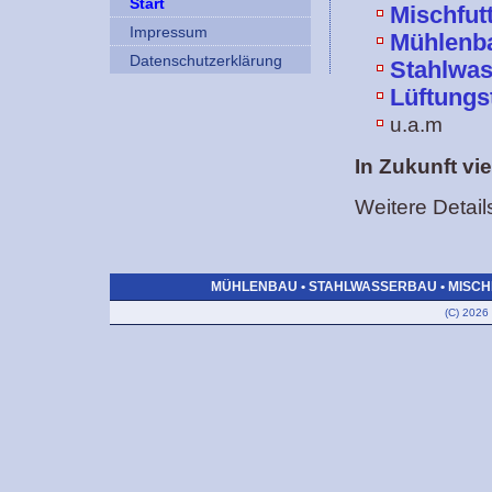
Start
Mischfut
Impressum
Mühlenb
Datenschutzerklärung
Stahlwa
Lüftungs
u.a.m
In Zukunft vi
Weitere Detail
MÜHLENBAU • STAHLWASSERBAU • MISCHF
(C) 2026