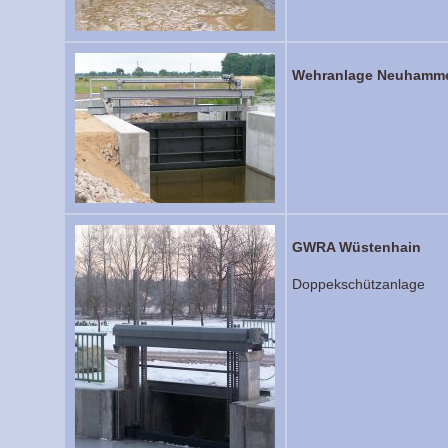
Wehranlage Neuhamm
GWRA Wüstenhain
Doppekschützanlage