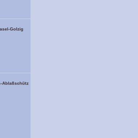
asel-Golzig
ch-Ablaßschütz