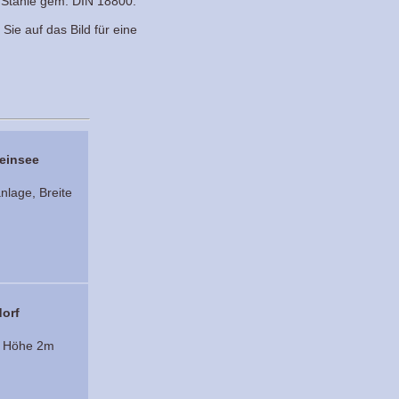
e Stähle gem. DIN 18800.
 Sie auf das Bild für eine
einsee
nlage, Breite
orf
, Höhe 2m